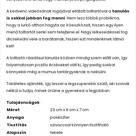
A kedvenc videósának logójával ellátott tolltartóval a
tanulás
is sokkal jobban fog menni
. Nem lesz többé probléma,
hogy a lurkó otthon hagyta az íróeszközeit, hiszen egy ilyen
menő tolltartót senki sem felejtene el. Nagy lelkesedéssel fog
dicsekedni vele a barátainak, hiszen ezt mindenkinek látnia
kell!
A tolltartó ráadásul tanulás közben mindig szem előtt van, így
folyamatosan pozitív érzéseket vált ki, így pedig sokkal
könnyebb még a mumus tantárgyaknak is nekiülni.
Tökéletes ajándék, így leszel a legszuperebb szülő, aki szavak
nélkül is tudja, minek örülne a gyereked a legjobban.
Tulajdonságok
Méret
23 cm x 9 cm x 7 cm
Anyaga
poliészter
Tisztítás
szivaccsal könnyen tisztítható
Alapszín
fekete