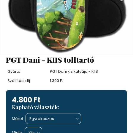
PGT Dani - KIIS tolltartó
Gyártó:
PGT Dani kis kutyája - KIIS
Szállítási díj:
1.390 Ft
4.800 Ft
Kapható választék:
Méret:
Minta: