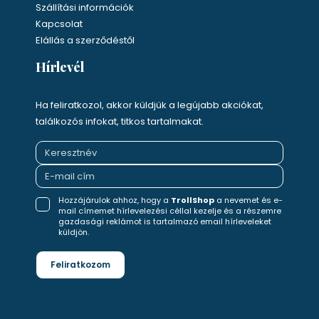
Szállítási információk
Kapcsolat
Elállás a szerződéstől
Hírlevél
Ha feliratkozol, akkor küldjük a legújabb akciókat,
találkozós infokat, titkos tartalmakat.
Hozzájárulok ahhoz, hogy a
TrollShop
a nevemet és e-
mail címemet hírlevelezési céllal kezelje és a részemre
gazdasági reklámot is tartalmazó email hírleveleket
küldjön.
Feliratkozom