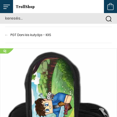
TrollShop
PGT Dani kis kutyája - KIIS