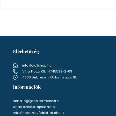
Szűrő terméktípus szerint
Iskola
Elérhetőség
info@trollshop.hu
ViharFlotta Kft. 14745539-2-09
4030 Debrecen, Galamb utca 16.
Információk
Link a legújabb termékekre
Adatkezelési tájékoztató
Általános szerződési feltételek