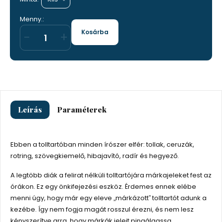
Menny.:
Kosárba
-
+
Leírás
Paraméterek
Ebben a tolltartóban minden írószer elfér: tollak, ceruzák,
rotring, szövegkiemelő, hibajavító, radír és hegyező.
A legtöbb diák a felirat nélküli tolltartójára márkajeleket fest az
órákon. Ez egy önkifejezési eszköz. Érdemes ennek elébe
menni úgy, hogy már egy eleve „márkázott” tolltartót adunk a
kezébe. Így nem fogja magát rosszul érezni, és nem lesz
kényszerítve arra, hogy márkák jeleit pingálgassa.