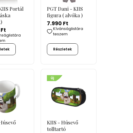
KIIS Portál
PGT Dani - KIIS
táska
figura ( alvóka )
)
7.990 Ft
Kívánságlistára
 Ft
teszem
nságlistára
zem
letek
Részletek
 Húsevő
KIIS - Húsevő
tolltartó