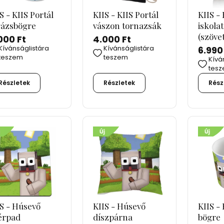
S - KIIS Portál
KIIS - KIIS Portál
KIIS - 
rázsbögre
vászon tornazsák
iskola
(szövet
000 Ft
4.000 Ft
Kívánságlistára
Kívánságlistára
6.990
teszem
teszem
Kívá
tes
Részletek
Részletek
Rész
IS - Húsevő
KIIS - Húsevő
KIIS -
érpad
díszpárna
bögre