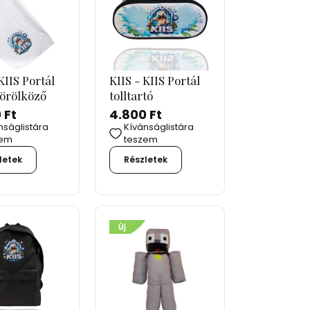
KIIS Portál
KIIS - KIIS Portál
törölköző
tolltartó
 Ft
4.800 Ft
nságlistára
Kívánságlistára
zem
teszem
letek
Részletek