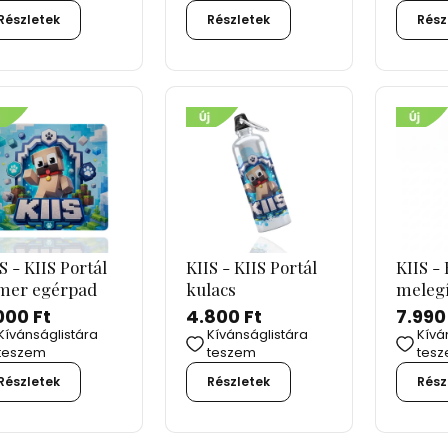
Részletek
Részletek
Rész
S - KIIS Portál
KIIS - KIIS Portál
KIIS - 
mer egérpad
kulacs
meleg
000 Ft
4.800 Ft
7.990
Kívánságlistára
Kívánságlistára
Kívá
teszem
teszem
tes
Részletek
Részletek
Rész