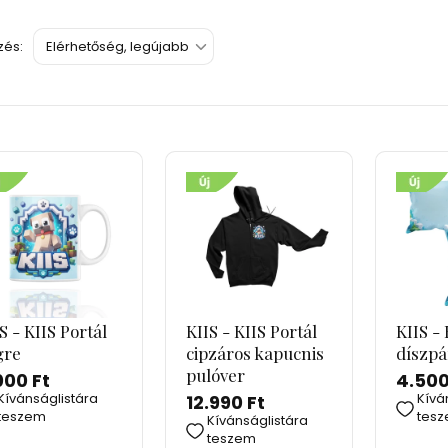
és:
S - KIIS Portál
KIIS - KIIS Portál
KIIS - 
gre
cipzáros kapucnis
díszp
pulóver
000 Ft
4.500
Kívánságlistára
Kívá
12.990 Ft
teszem
tes
Kívánságlistára
teszem