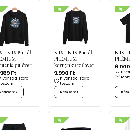
S - KIIS Portál
KIIS - KIIS Portál
KIIS - 
ÉMIUM
PRÉMIUM
PRÉMI
pucnis pulóver
környakú pulóver
6.000
Kívá
.989 Ft
9.990 Ft
tes
Kívánságlistára
Kívánságlistára
teszem
teszem
Részletek
Részletek
Rész