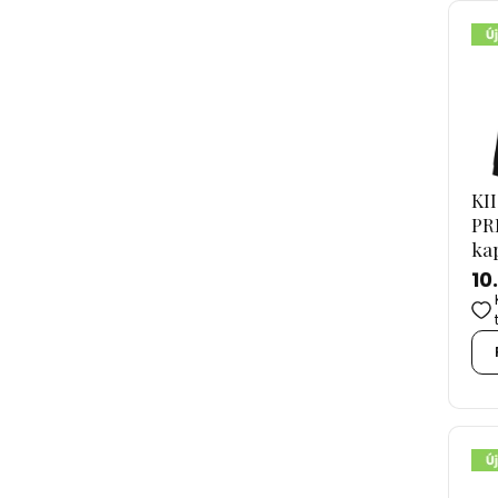
KII
PR
ka
10