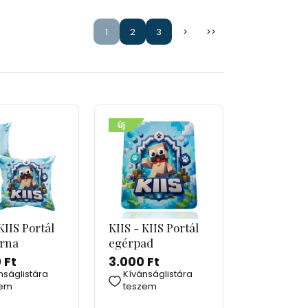
1
2
3
>
>>
KIIS Portál
KIIS - KIIS Portál
árna
egérpad
 Ft
3.000 Ft
nságlistára
Kívánságlistára
zem
teszem