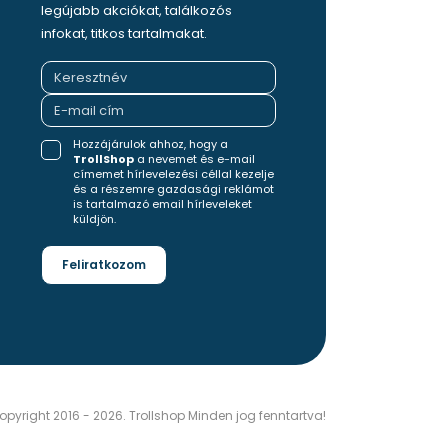
legújabb akciókat, találkozós
infokat, titkos tartalmakat.
Hozzájárulok ahhoz, hogy a
TrollShop
a nevemet és e-mail
címemet hírlevelezési céllal kezelje
és a részemre gazdasági reklámot
is tartalmazó email hírleveleket
küldjön.
Feliratkozom
pyright 2016 - 2026. Trollshop Minden jog fenntartva!