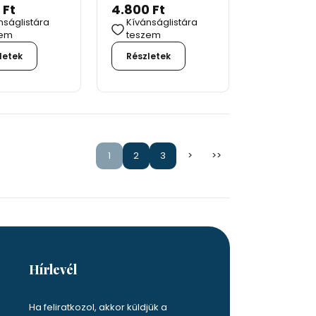
 Ft
4.800 Ft
nságlistára
Kívánságlistára
zem
teszem
letek
Részletek
1
2
3
>
>>
Hírlevél
Ha feliratkozol, akkor küldjük a