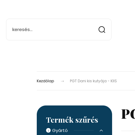
Kezdőlap
PGT Dani kis kutyája - KIIS
PG
Termék szűrés
Gyártó
i