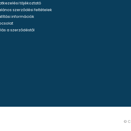
tkezelési tájékoztató
alános szerződési feltételek
llítási információk
pcsolat
llás a szerződéstől
© Co