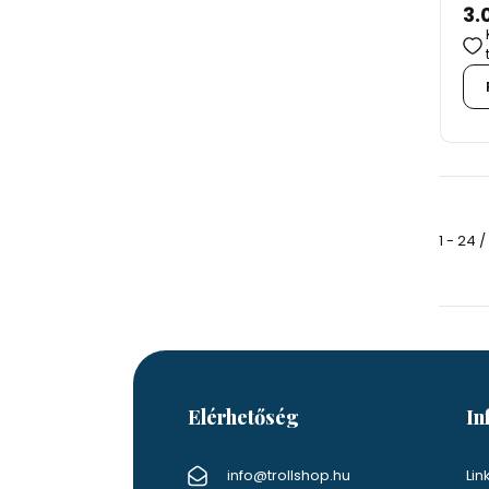
3.
1 - 24 
Elérhetőség
In
info@trollshop.hu
Lin