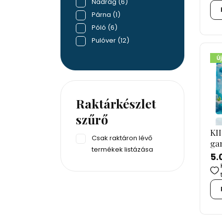
Nadrág
(6)
Párna
(1)
Póló
(6)
Pulóver
(12)
Raktárkészlet
szűrő
KII
Csak raktáron lévő
ga
termékek listázása
5.