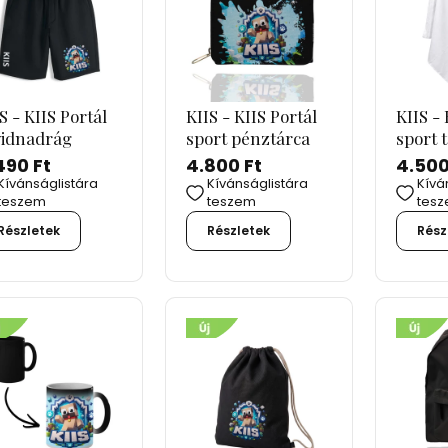
S - KIIS Portál
KIIS - KIIS Portál
KIIS - 
vidnadrág
sport pénztárca
sport 
490 Ft
4.800 Ft
4.500
Kívánságlistára
Kívánságlistára
Kívá
teszem
teszem
tes
Részletek
Részletek
Rész