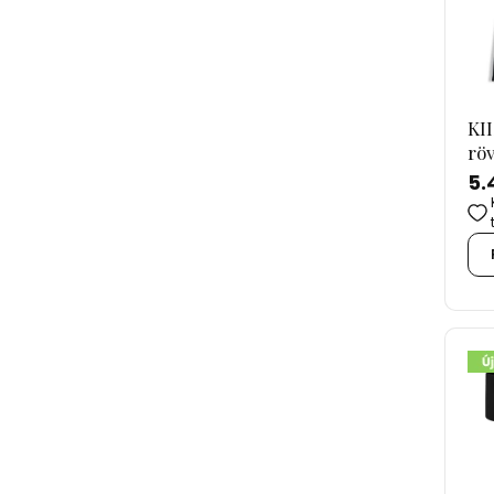
KII
rö
5.