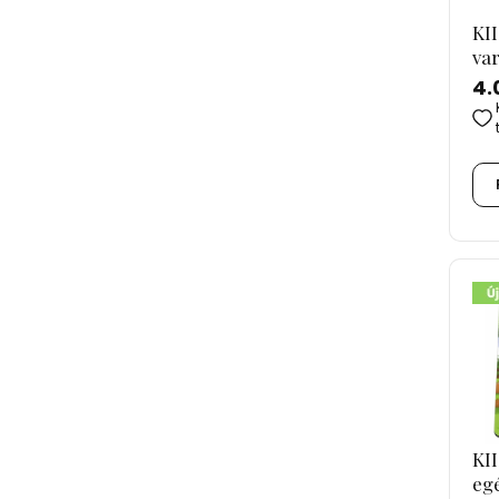
KII
va
4.
KI
eg