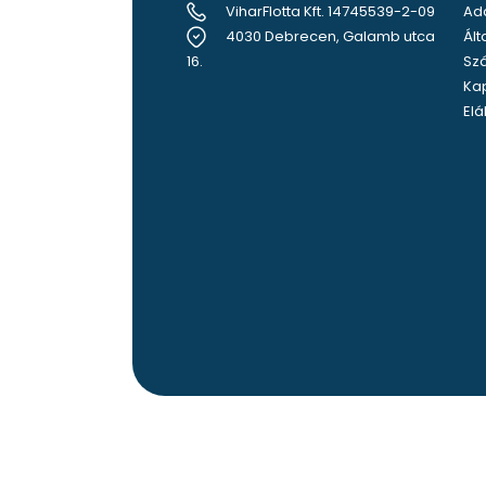
ViharFlotta Kft. 14745539-2-09
Ada
4030 Debrecen, Galamb utca
Ált
16.
Szá
Ka
Elá