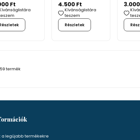
000 Ft
4.500 Ft
3.000
Kívánságlistára
Kívánságlistára
Kívá
teszem
teszem
tes
Részletek
Részletek
Rész
/ 59 termék
formációk
k a legújabb termékekre