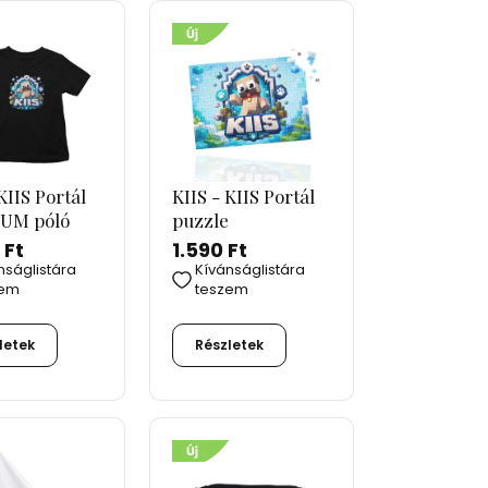
KIIS Portál
KIIS - KIIS Portál
UM póló
puzzle
 Ft
1.590 Ft
nságlistára
Kívánságlistára
zem
teszem
letek
Részletek