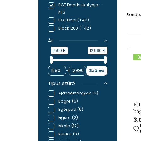
PGT Dani kis kutyája -
KIIS
Rendez
PGT Dani
(+42)
Black1200
(+42)
Ár
1.590 Ft
12.990 Ft
Szűrés
-
Típus szűrő
Ajándéktárgyak
(6)
Bögre
(6)
KII
Egérpad
(5)
bö
Figura
(2)
3.
Iskola
(12)
Kulacs
(3)