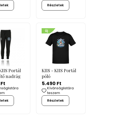
letek
Részletek
KIIS Portál
KIIS - KIIS Portál
ítő nadrág
póló
 Ft
5.490 Ft
nságlistára
Kívánságlistára
zem
teszem
letek
Részletek