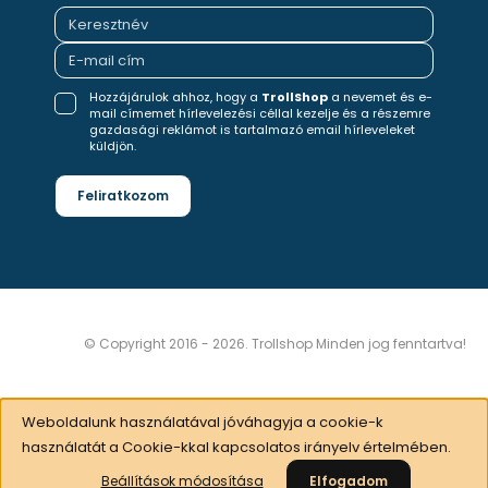
Hozzájárulok ahhoz, hogy a
TrollShop
a nevemet és e-
mail címemet hírlevelezési céllal kezelje és a részemre
gazdasági reklámot is tartalmazó email hírleveleket
küldjön.
Feliratkozom
© Copyright 2016 - 2026. Trollshop Minden jog fenntartva!
Weboldalunk használatával jóváhagyja a cookie-k
használatát a Cookie-kkal kapcsolatos irányelv értelmében.
Beállítások módosítása
Elfogadom