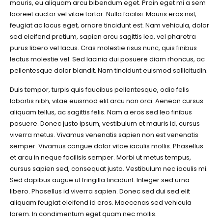
mauris, eu aliquam arcu bibendum eget. Proin eget mi a sem
laoreet auctor vel vitae tortor. Nulla facilisi. Mauris eros nisl,
feugiat ac lacus eget, ornare tincidunt est. Nam vehicula, dolor
sed eleifend pretium, sapien arcu sagittis leo, vel pharetra
purus libero vel lacus. Cras molestie risus nunc, quis finibus
lectus molestie vel. Sed lacinia dui posuere diam rhoncus, ac
pellentesque dolor blandit. Nam tincidunt euismod sollicitudin.
Duis tempor, turpis quis faucibus pellentesque, odio felis
lobortis nibh, vitae euismod elit arcu non orci. Aenean cursus
aliquam tellus, ac sagittis felis. Nam a eros sed leo finibus
posuere. Donec justo ipsum, vestibulum et mauris id, cursus
viverra metus. Vivamus venenatis sapien non est venenatis
semper. Vivamus congue dolor vitae iaculis mollis. Phasellus
et arcu in neque facilisis semper. Morbi ut metus tempus,
cursus sapien sed, consequat justo. Vestibulum nec iaculis mi.
Sed dapibus augue ut fringilla tincidunt. Integer sed urna
libero. Phasellus id viverra sapien. Donec sed dui sed elit
aliquam feugiat eleifend id eros. Maecenas sed vehicula
lorem. In condimentum eget quam nec mollis.