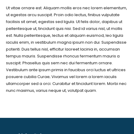
Ut vitae ornare est. Aliquam mollis eros nec lorem elementum,
ut egestas arcu suscipit. Proin odio lectus, finibus vulputate
facilisis sit amet, egestas sed ligula. Ut felis dolor, dapibus ut
pellentesque ut, tincidunt quis nisi. Sed id varius nisl, ut mollis
est. Nulla pellentesque, lectus et aliquam euismod, leo ligula
iaculis enim, in vestibulum magna ipsum non dui. Suspendisse
potenti. Duis tellus nisl, efficitur laoreet lacinia in, accumsan
tempus mauris. Suspendisse rhoncus fermentum mauris a
suscipit. Phasellus quis sem nec dui fermentum ornare.
Vestibulum ante ipsum primis in faucibus orci luctus et ultrices
posuere cubilia Curae; Vivamus vel lorem a lorem iaculis
ullamcorper sed a orci. Curabitur et tincidunt lorem. Morbi nec
nunc maximus, varius neque ut, volutpat quam.