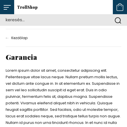
TrollShop
Kezdőlap
Garancia
Lorem ipsum dolor sit amet, consectetur adipiscing elit.
Pellentesque vitae lacus neque. Nullam pretium mollis lectus,
vel dictum ante congue in. In at elementum ex. Suspendisse in
sem vel leo sollicitudin suscipit id eget erat. Duis in odio
pulvinar, fermentum felis at, dapibus magna. Suspendisse
potenti. Vivamus eleifend aliquet nibh in vehicula. Quisque
feugiat sagittis porttitor. Sed facilisis, odio ut molestie tempor,
lacus erat sodales neque, sed tristique tellus turpis non augue.
Nullam id purus non urna tincidunt rhoncus. In et nunc id nulla