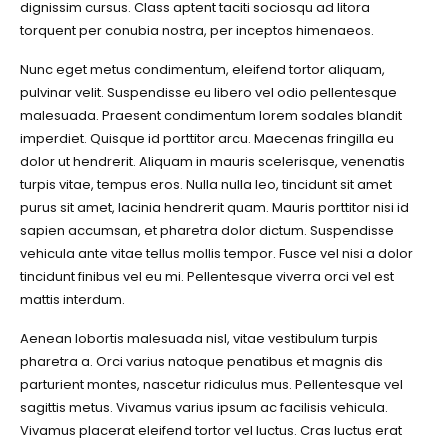
dignissim cursus. Class aptent taciti sociosqu ad litora
torquent per conubia nostra, per inceptos himenaeos.
Nunc eget metus condimentum, eleifend tortor aliquam,
pulvinar velit. Suspendisse eu libero vel odio pellentesque
malesuada. Praesent condimentum lorem sodales blandit
imperdiet. Quisque id porttitor arcu. Maecenas fringilla eu
dolor ut hendrerit. Aliquam in mauris scelerisque, venenatis
turpis vitae, tempus eros. Nulla nulla leo, tincidunt sit amet
purus sit amet, lacinia hendrerit quam. Mauris porttitor nisi id
sapien accumsan, et pharetra dolor dictum. Suspendisse
vehicula ante vitae tellus mollis tempor. Fusce vel nisi a dolor
tincidunt finibus vel eu mi. Pellentesque viverra orci vel est
mattis interdum.
Aenean lobortis malesuada nisl, vitae vestibulum turpis
pharetra a. Orci varius natoque penatibus et magnis dis
parturient montes, nascetur ridiculus mus. Pellentesque vel
sagittis metus. Vivamus varius ipsum ac facilisis vehicula.
Vivamus placerat eleifend tortor vel luctus. Cras luctus erat