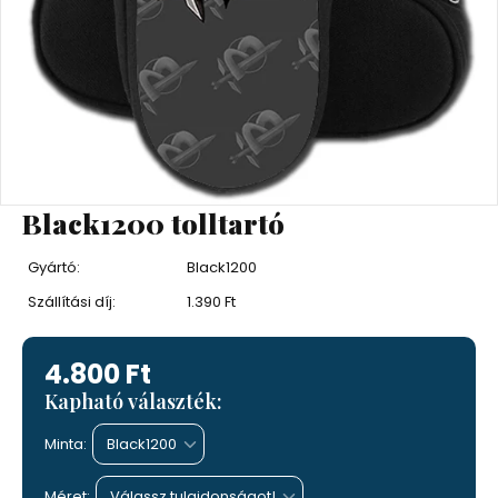
Black1200 tolltartó
Gyártó:
Black1200
Szállítási díj:
1.390 Ft
4.800 Ft
Kapható választék:
Minta:
Méret: