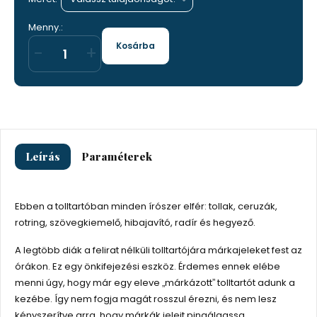
Menny.:
Kosárba
-
+
Leírás
Paraméterek
Ebben a tolltartóban minden írószer elfér: tollak, ceruzák,
rotring, szövegkiemelő, hibajavító, radír és hegyező.
A legtöbb diák a felirat nélküli tolltartójára márkajeleket fest az
órákon. Ez egy önkifejezési eszköz. Érdemes ennek elébe
menni úgy, hogy már egy eleve „márkázott” tolltartót adunk a
kezébe. Így nem fogja magát rosszul érezni, és nem lesz
kényszerítve arra, hogy márkák jeleit pingálgassa.