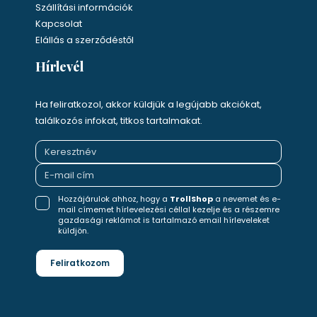
Szállítási információk
Kapcsolat
Elállás a szerződéstől
Hírlevél
Ha feliratkozol, akkor küldjük a legújabb akciókat,
találkozós infokat, titkos tartalmakat.
Hozzájárulok ahhoz, hogy a
TrollShop
a nevemet és e-
mail címemet hírlevelezési céllal kezelje és a részemre
gazdasági reklámot is tartalmazó email hírleveleket
küldjön.
Feliratkozom