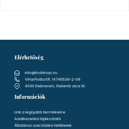
Szűrő terméktípus szerint
Iskola
Elérhetőség
info@trollshop.hu
ViharFlotta Kft. 14745539-2-09
4030 Debrecen, Galamb utca 16.
Információk
Link a legújabb termékekre
Adatkezelési tájékoztató
Általános szerződési feltételek