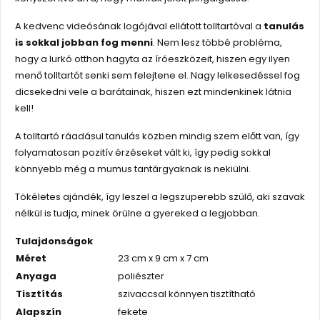
A kedvenc videósának logójával ellátott tolltartóval a
tanulás
is sokkal jobban fog menni
. Nem lesz többé probléma,
hogy a lurkó otthon hagyta az íróeszközeit, hiszen egy ilyen
menő tolltartót senki sem felejtene el. Nagy lelkesedéssel fog
dicsekedni vele a barátainak, hiszen ezt mindenkinek látnia
kell!
A tolltartó ráadásul tanulás közben mindig szem előtt van, így
folyamatosan pozitív érzéseket vált ki, így pedig sokkal
könnyebb még a mumus tantárgyaknak is nekiülni.
Tökéletes ajándék, így leszel a legszuperebb szülő, aki szavak
nélkül is tudja, minek örülne a gyereked a legjobban.
Tulajdonságok
Méret
23 cm x 9 cm x 7 cm
Anyaga
poliészter
Tisztítás
szivaccsal könnyen tisztítható
Alapszín
fekete