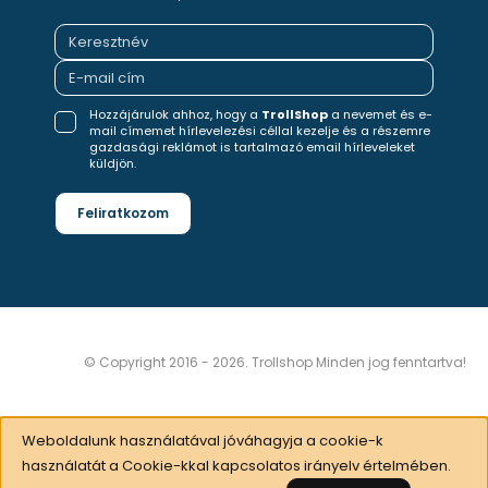
Hozzájárulok ahhoz, hogy a
TrollShop
a nevemet és e-
mail címemet hírlevelezési céllal kezelje és a részemre
gazdasági reklámot is tartalmazó email hírleveleket
küldjön.
Feliratkozom
© Copyright 2016 - 2026. Trollshop Minden jog fenntartva!
Weboldalunk használatával jóváhagyja a cookie-k
használatát a Cookie-kkal kapcsolatos irányelv értelmében.