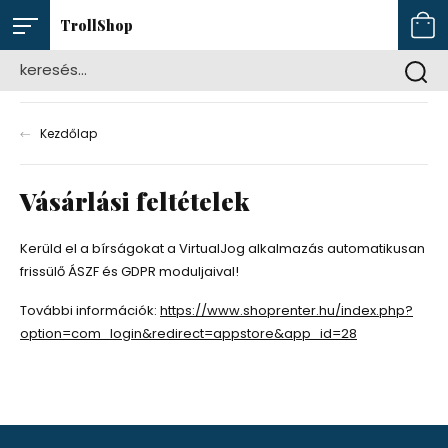
TrollShop
Kezdőlap
Vásárlási feltételek
Kerüld el a bírságokat a VirtualJog alkalmazás automatikusan
frissülő ÁSZF és GDPR moduljaival!
További információk:
https://www.shoprenter.hu/index.php?
option=com_login&redirect=appstore&app_id=28