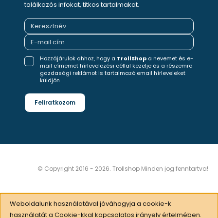
találkozós infokat, titkos tartalmakat.
Hozzájárulok ahhoz, hogy a
TrollShop
a nevemet és e-
mail címemet hírlevelezési céllal kezelje és a részemre
gazdasági reklámot is tartalmazó email hírleveleket
küldjön.
Feliratkozom
© Copyright 2016 - 2026. Trollshop Minden jog fenntartva!
Weboldalunk használatával jóváhagyja a cookie-k
használatát a Cookie-kkal kapcsolatos irányelv értelmében.